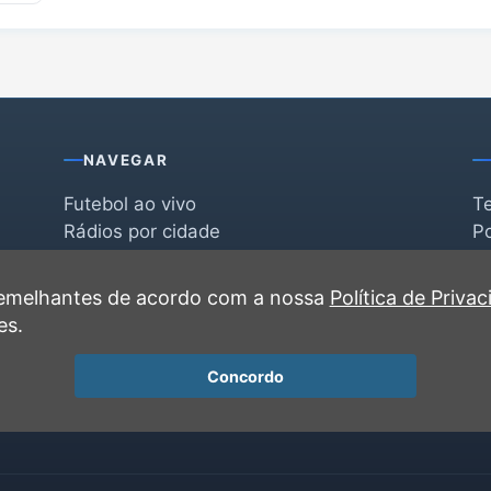
NAVEGAR
Futebol ao vivo
T
Rádios por cidade
Po
Rádios por segmento
F
po
Favoritas
C
 semelhantes de acordo com a nossa
Política de Priva
Recentes
es.
Concordo