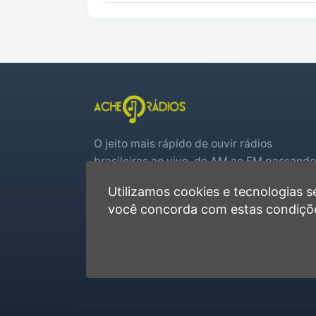
O jeito mais rápido de ouvir rádios
brasileiras ao vivo, do AM ao FM passando
por web rádios e jogos de futebol em tem
Utilizamos cookies e tecnologias
real.
você concorda com estas condiçõ
Player rápido, sem cadastro
Favoritas e recentes no navegador
Jogos de futebol ao vivo