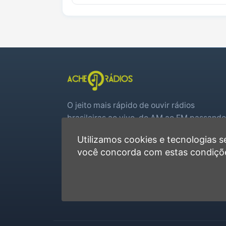
O jeito mais rápido de ouvir rádios
brasileiras ao vivo, do AM ao FM passando
por web rádios e jogos de futebol em tem
Utilizamos cookies e tecnologias
real.
você concorda com estas condiçõ
Player rápido, sem cadastro
Favoritas e recentes no navegador
Jogos de futebol ao vivo