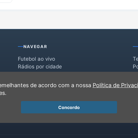
NAVEGAR
Futebol ao vivo
T
Rádios por cidade
Po
Rádios por segmento
F
po
Favoritas
C
 semelhantes de acordo com a nossa
Política de Priva
Recentes
es.
Concordo