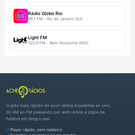
Rádio Globo Rio
98.1 FM - Rio de Janeiro (RJ)
Light FM
103.9 FM - Belo Horizonte (MG)
O jeito mais rápido de ouvir rádios brasileiras ao vivo,
do AM ao FM passando por web rádios e jogos de
futebol em tempo real.
Player rápido, sem cadastro
Favoritas e recentes no navegador