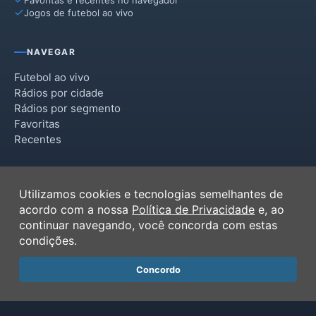
Jogos de futebol ao vivo
NAVEGAR
Futebol ao vivo
Rádios por cidade
Rádios por segmento
Favoritas
Recentes
INSTITUCIONAL
Utilizamos cookies e tecnologias semelhantes de
Termos de Uso
acordo com a nossa
Política de Privacidade
e, ao
Política de Privacidade
continuar navegando, você concorda com estas
Ferramentas
condições.
Contato
Concordo