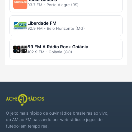
93.7 FM - Porto Alegre (RS)
Liberdade FM
92.9 FM - Belo Horizonte (MG)
89 FM A Rádio Rock Goiânia
102.9 FM - Goiânia (GO)
O jeito mais rápido de ouvir rádios brasileiras ao vivo,
do AM ao FM passando por web rádios e jogos de
futebol em tempo real.