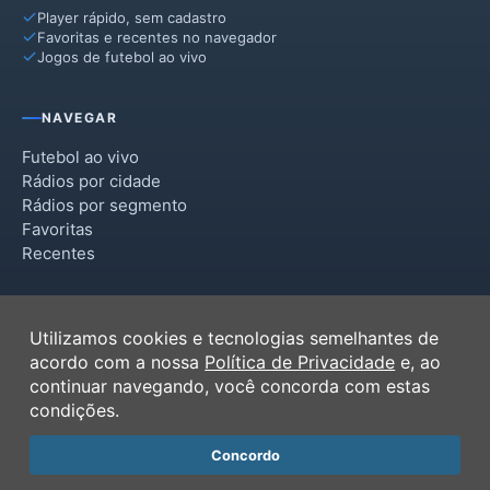
Player rápido, sem cadastro
Favoritas e recentes no navegador
Jogos de futebol ao vivo
NAVEGAR
Futebol ao vivo
Rádios por cidade
Rádios por segmento
Favoritas
Recentes
INSTITUCIONAL
Utilizamos cookies e tecnologias semelhantes de
Termos de Uso
acordo com a nossa
Política de Privacidade
e, ao
Política de Privacidade
continuar navegando, você concorda com estas
Ferramentas
condições.
Contato
Concordo