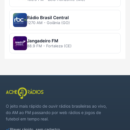
Rádio Brasil Central
1270 AM - Goiânia (GO)
Jangadeiro FM
88.9 FM - Fortaleza (CE)
O jeito mais rápido de ouvir rádios brasileiras ao vivo,
do AM ao FM passando por web rádios e jogos de
futebol em tempo real.
Player rápido, sem cadastro