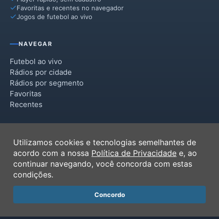
Favoritas e recentes no navegador
Jogos de futebol ao vivo
NAVEGAR
Futebol ao vivo
Rádios por cidade
Rádios por segmento
Favoritas
Recentes
INSTITUCIONAL
Utilizamos cookies e tecnologias semelhantes de
Termos de Uso
acordo com a nossa
Política de Privacidade
e, ao
Política de Privacidade
continuar navegando, você concorda com estas
Ferramentas
condições.
Contato
Concordo