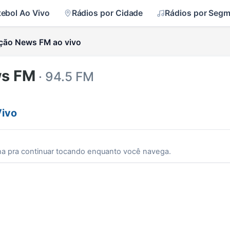
tebol Ao Vivo
Rádios por Cidade
Rádios por Seg
ação News FM ao vivo
ws FM
· 94.5 FM
Vivo
ha pra continuar tocando enquanto você navega.