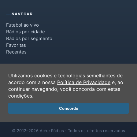
NAVEGAR
Futebol ao vivo
Rádios por cidade
Rádios por segmento
Favoritas
Recentes
INSTITUCIONAL
Utilizamos cookies e tecnologias semelhantes de
Termos de Uso
acordo com a nossa
Política de Privacidade
e, ao
Política de Privacidade
continuar navegando, você concorda com estas
Ferramentas
condições.
Contato
Concordo
© 2012–2026 Ache Rádios · Todos os direitos reservados