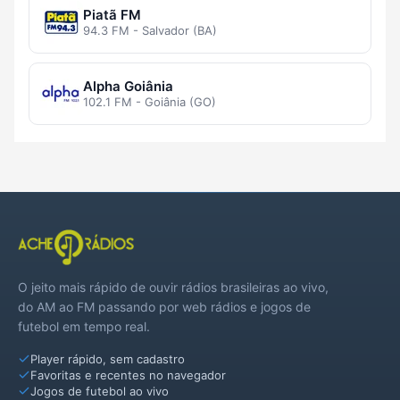
Piatã FM
94.3 FM - Salvador (BA)
Alpha Goiânia
102.1 FM - Goiânia (GO)
O jeito mais rápido de ouvir rádios brasileiras ao vivo,
do AM ao FM passando por web rádios e jogos de
futebol em tempo real.
Player rápido, sem cadastro
Favoritas e recentes no navegador
Jogos de futebol ao vivo