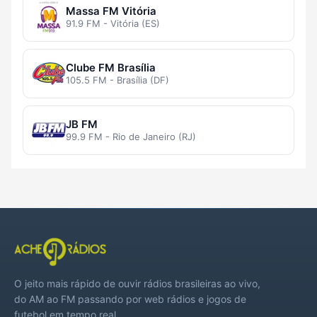
Massa FM Vitória
91.9 FM - Vitória (ES)
Clube FM Brasília
105.5 FM - Brasília (DF)
JB FM
99.9 FM - Rio de Janeiro (RJ)
O jeito mais rápido de ouvir rádios brasileiras ao vivo,
do AM ao FM passando por web rádios e jogos de
futebol em tempo real.