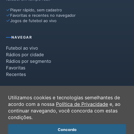
Player rápido, sem cadastro
Favoritas e recentes no navegador
Jogos de futebol ao vivo
NAVEGAR
Futebol ao vivo
Rádios por cidade
Rádios por segmento
Favoritas
Recentes
INSTITUCIONAL
Utilizamos cookies e tecnologias semelhantes de
Termos de Uso
acordo com a nossa
Política de Privacidade
e, ao
Política de Privacidade
continuar navegando, você concorda com estas
Ferramentas
condições.
Contato
Concordo