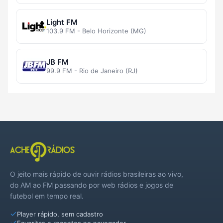
Light FM
103.9 FM - Belo Horizonte (MG)
JB FM
99.9 FM - Rio de Janeiro (RJ)
O jeito mais rápido de ouvir rádios brasileiras ao vivo,
do AM ao FM passando por web rádios e jogos de
futebol em tempo real.
Player rápido, sem cadastro
Favoritas e recentes no navegador