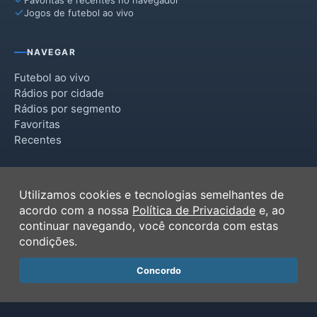
Jogos de futebol ao vivo
NAVEGAR
Futebol ao vivo
Rádios por cidade
Rádios por segmento
Favoritas
Recentes
INSTITUCIONAL
Utilizamos cookies e tecnologias semelhantes de
Termos de Uso
acordo com a nossa
Política de Privacidade
e, ao
Política de Privacidade
continuar navegando, você concorda com estas
Ferramentas
condições.
Contato
Concordo