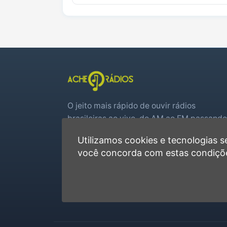
O jeito mais rápido de ouvir rádios
brasileiras ao vivo, do AM ao FM passando
por web rádios e jogos de futebol em tem
Utilizamos cookies e tecnologias
real.
você concorda com estas condiçõ
Player rápido, sem cadastro
Favoritas e recentes no navegador
Jogos de futebol ao vivo