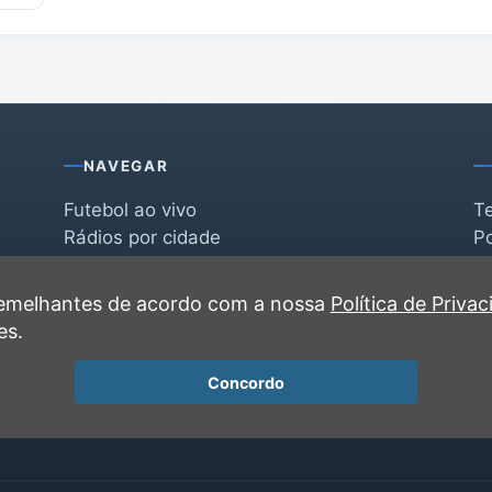
NAVEGAR
Futebol ao vivo
T
Rádios por cidade
Po
Rádios por segmento
F
po
Favoritas
C
 semelhantes de acordo com a nossa
Política de Priva
Recentes
es.
Concordo