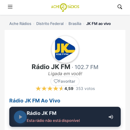
Ache Rádios
Distrito Federal
Brasília
JK FM ao vivo
Rádio JK FM
· 102.7 FM
Ligada em você!
Favoritar
4,59
353 votos
Rádio JK FM Ao Vivo
Rádio JK FM
Esta rádio não está disponível