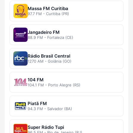
Massa FM Curitiba
97.7 FM - Curitiba (PR)
Jangadeiro FM
88.9 FM - Fortaleza (CE)
Rádio Brasil Central
1270 AM - Goiânia (GO)
104 FM
104.1 FM - Porto Alegre (RS)
Piatã FM
94.3 FM - Salvador (BA)
Super Rádio Tupi
96.5 FM - Rio de Janeiro (RJ)