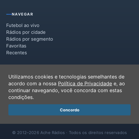
NAVEGAR
Futebol ao vivo
Rádios por cidade
Rádios por segmento
Favoritas
Recentes
INSTITUCIONAL
Utilizamos cookies e tecnologias semelhantes de
Termos de Uso
acordo com a nossa
Política de Privacidade
e, ao
Política de Privacidade
continuar navegando, você concorda com estas
Ferramentas
condições.
Contato
Concordo
© 2012–2026 Ache Rádios · Todos os direitos reservados