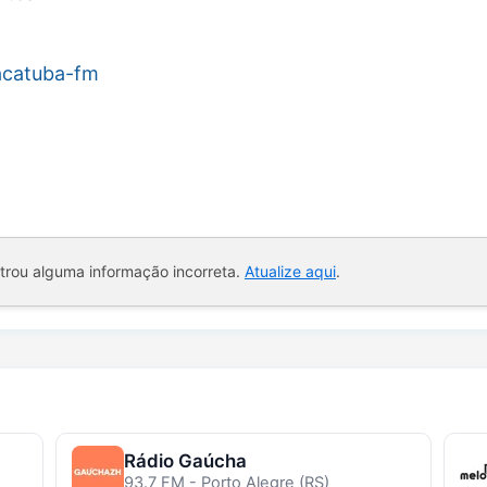
racatuba-fm
ntrou alguma informação incorreta.
Atualize aqui
.
Rádio Gaúcha
93.7 FM - Porto Alegre (RS)