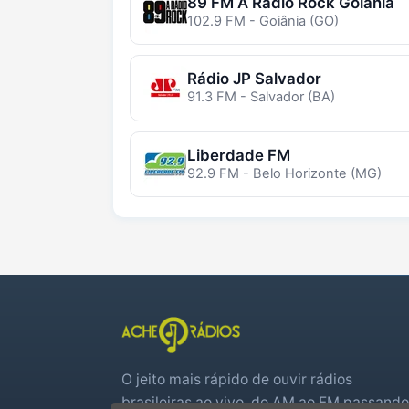
89 FM A Rádio Rock Goiânia
102.9 FM - Goiânia (GO)
Rádio JP Salvador
91.3 FM - Salvador (BA)
Liberdade FM
92.9 FM - Belo Horizonte (MG)
O jeito mais rápido de ouvir rádios
brasileiras ao vivo, do AM ao FM passando