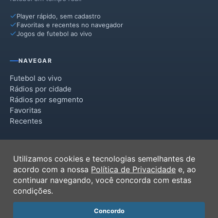
Player rápido, sem cadastro
Favoritas e recentes no navegador
Jogos de futebol ao vivo
NAVEGAR
Futebol ao vivo
Rádios por cidade
Rádios por segmento
Favoritas
Recentes
INSTITUCIONAL
Utilizamos cookies e tecnologias semelhantes de
Termos de Uso
acordo com a nossa
Política de Privacidade
e, ao
Política de Privacidade
continuar navegando, você concorda com estas
Ferramentas
condições.
Contato
Concordo