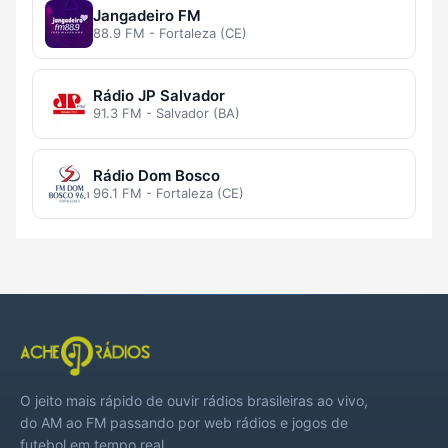
Jangadeiro FM
88.9 FM - Fortaleza (CE)
Rádio JP Salvador
91.3 FM - Salvador (BA)
Rádio Dom Bosco
96.1 FM - Fortaleza (CE)
O jeito mais rápido de ouvir rádios brasileiras ao vivo,
do AM ao FM passando por web rádios e jogos de
futebol em tempo real.