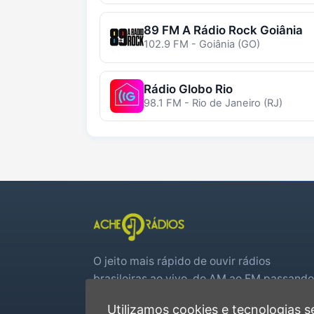
89 FM A Rádio Rock Goiânia
102.9 FM - Goiânia (GO)
Rádio Globo Rio
98.1 FM - Rio de Janeiro (RJ)
O jeito mais rápido de ouvir rádios
brasileiras ao vivo, do AM ao FM passando
por web rádios e jogos de futebol em tem
Utilizamos cookies e tecnologias
real.