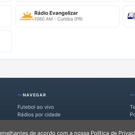
Rádio Evangelizar
1060 AM - Curitiba (PR)
NAVEGAR
Futebol ao vivo
T
Rádios por cidade
Po
Rádios por segmento
F
po
Favoritas
C
 semelhantes de acordo com a nossa
Política de Priva