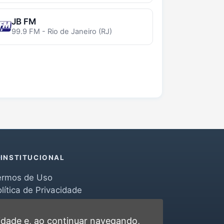
JB FM
99.9 FM - Rio de Janeiro (RJ)
INSTITUCIONAL
ermos de Uso
lítica de Privacidade
erramentas
ontato
cidade
e, ao continuar navegando,