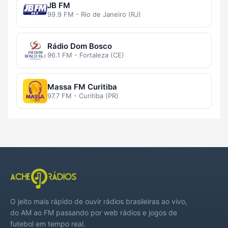
JB FM
99.9 FM - Rio de Janeiro (RJ)
Rádio Dom Bosco
96.1 FM - Fortaleza (CE)
Massa FM Curitiba
97.7 FM - Curitiba (PR)
O jeito mais rápido de ouvir rádios brasileiras ao vivo,
do AM ao FM passando por web rádios e jogos de
futebol em tempo real.