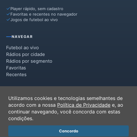
Player rápido, sem cadastro
Favoritas e recentes no navegador
Jogos de futebol ao vivo
NAVEGAR
Futebol ao vivo
Rádios por cidade
Rádios por segmento
Favoritas
Recentes
INSTITUCIONAL
Utilizamos cookies e tecnologias semelhantes de
Termos de Uso
acordo com a nossa
Política de Privacidade
e, ao
Política de Privacidade
continuar navegando, você concorda com estas
Ferramentas
condições.
Contato
Concordo