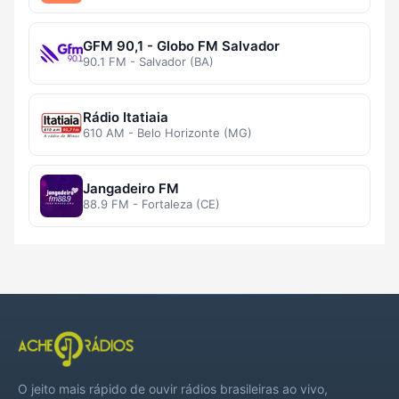
GFM 90,1 - Globo FM Salvador
90.1 FM - Salvador (BA)
Rádio Itatiaia
610 AM - Belo Horizonte (MG)
Jangadeiro FM
88.9 FM - Fortaleza (CE)
O jeito mais rápido de ouvir rádios brasileiras ao vivo,