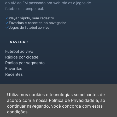
do AM ao FM passando por web rádios e jogos de
futebol em tempo real.
Player rápido, sem cadastro
Favoritas e recentes no navegador
Jogos de futebol ao vivo
NAVEGAR
Futebol ao vivo
Rádios por cidade
Rádios por segmento
Favoritas
Recentes
INSTITUCIONAL
Utilizamos cookies e tecnologias semelhantes de
Termos de Uso
acordo com a nossa
Política de Privacidade
e, ao
Política de Privacidade
continuar navegando, você concorda com estas
Ferramentas
condições.
Contato