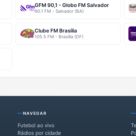
GFM 90,1 - Globo FM Salvador
90.1 FM - Salvador (BA)
Clube FM Brasília
105.5 FM - Brasília (DF)
NAVEGAR
Futebol ao vivo
T
Rádios por cidade
Po