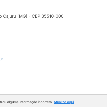
o Cajuru (MG) - CEP 35510-000
br
ntrou alguma informação incorreta.
Atualize aqui
.