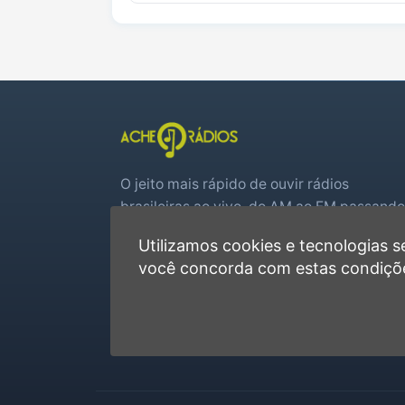
O jeito mais rápido de ouvir rádios
brasileiras ao vivo, do AM ao FM passando
por web rádios e jogos de futebol em tem
Utilizamos cookies e tecnologias
real.
você concorda com estas condiçõ
Player rápido, sem cadastro
Favoritas e recentes no navegador
Jogos de futebol ao vivo