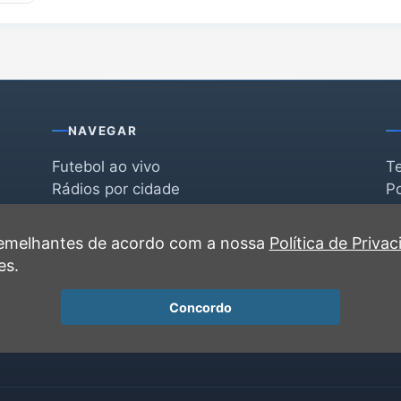
NAVEGAR
Futebol ao vivo
T
Rádios por cidade
Po
Rádios por segmento
F
po
Favoritas
C
 semelhantes de acordo com a nossa
Política de Priva
Recentes
es.
Concordo