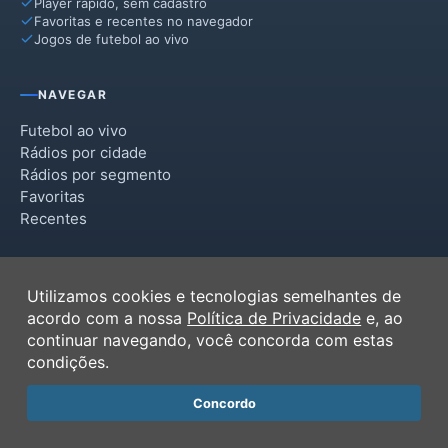
Player rápido, sem cadastro
Favoritas e recentes no navegador
Jogos de futebol ao vivo
NAVEGAR
Futebol ao vivo
Rádios por cidade
Rádios por segmento
Favoritas
Recentes
INSTITUCIONAL
Utilizamos cookies e tecnologias semelhantes de
Termos de Uso
acordo com a nossa
Política de Privacidade
e, ao
Política de Privacidade
continuar navegando, você concorda com estas
Ferramentas
condições.
Contato
Concordo