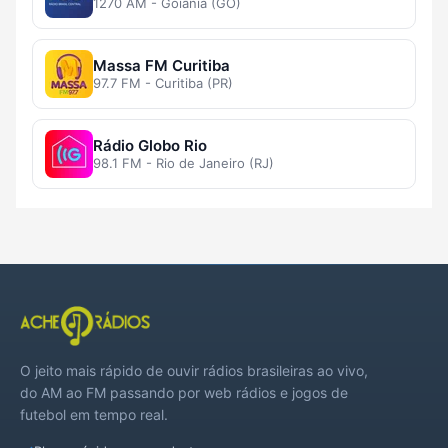
1270 AM - Goiânia (GO)
Massa FM Curitiba
97.7 FM - Curitiba (PR)
Rádio Globo Rio
98.1 FM - Rio de Janeiro (RJ)
O jeito mais rápido de ouvir rádios brasileiras ao vivo,
do AM ao FM passando por web rádios e jogos de
futebol em tempo real.