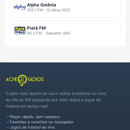
Alpha Goiânia
102.1 FM - Goiânia (GO)
Piatã FM
94.3 FM - Salvador (BA)
O jeito mais rápido de ouvir rádios brasileiras ao vivo,
do AM ao FM passando por web rádios e jogos de
futebol em tempo real.
Player rápido, sem cadastro
Favoritas e recentes no navegador
Jogos de futebol ao vivo