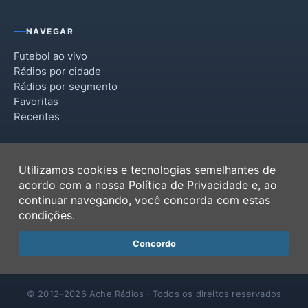
NAVEGAR
Futebol ao vivo
Rádios por cidade
Rádios por segmento
Favoritas
Recentes
INSTITUCIONAL
Utilizamos cookies e tecnologias semelhantes de
Termos de Uso
acordo com a nossa
Política de Privacidade
e, ao
Política de Privacidade
continuar navegando, você concorda com estas
Ferramentas
condições.
Contato
Concordo
© 2012–2026 Ache Rádios · Todos os direitos reservados