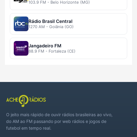
103.9 FM - Belo Horizonte (MG)
Rádio Brasil Central
1270 AM - Goiânia (GO)
Jangadeiro FM
88.9 FM - Fortaleza (CE)
O jeito mais rápido de ouvir rádios brasileiras ao vivo,
do AM ao FM passando por web rádios e jogos de
futebol em tempo real.