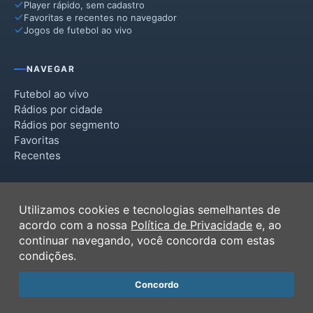
Player rápido, sem cadastro
Favoritas e recentes no navegador
Jogos de futebol ao vivo
NAVEGAR
Futebol ao vivo
Rádios por cidade
Rádios por segmento
Favoritas
Recentes
INSTITUCIONAL
Utilizamos cookies e tecnologias semelhantes de
Termos de Uso
acordo com a nossa
Política de Privacidade
e, ao
Política de Privacidade
continuar navegando, você concorda com estas
Ferramentas
condições.
Contato
Concordo