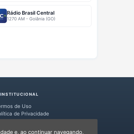
Rádio Brasil Central
1270 AM - Goiânia (GO)
INSTITUCIONAL
ermos de Uso
lítica de Privacidade
erramentas
ontato
cidade
e, ao continuar navegando,