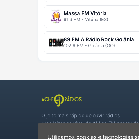
Massa FM Vitória
91.9 FM - Vitória (ES)
89 FM A Rádio Rock Goiânia
102.9 FM - Goiânia (GO)
O jeito mais rápido de ouvir rádios
brasileiras ao vivo, do AM ao FM passando
por web rádios e jogos de futebol em tem
Utilizamos cookies e tecnologias
real.