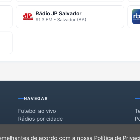
Rádio JP Salvador
91.3 FM - Salvador (BA)
NAVEGAR
Futebol ao vivo
T
Rádios por cidade
Po
Rádios por segmento
F
po
Favoritas
C
 semelhantes de acordo com a nossa
Política de Priva