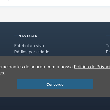
NAVEGAR
Futebol ao vivo
T
Rádios por cidade
Po
Rádios por segmento
F
po
Favoritas
C
 semelhantes de acordo com a nossa
Política de Priva
Recentes
es.
Concordo