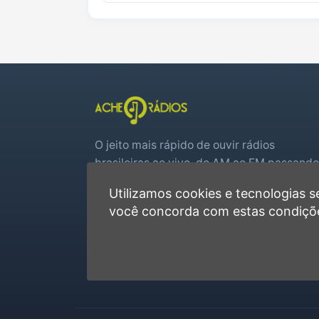
O jeito mais rápido de ouvir rádios
brasileiras ao vivo, do AM ao FM passando
por web rádios e jogos de futebol em tem
Utilizamos cookies e tecnologias
real.
você concorda com estas condiçõ
Player rápido, sem cadastro
Favoritas e recentes no navegador
Jogos de futebol ao vivo