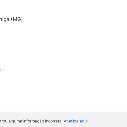
rmiga (MG)
br
ntrou alguma informação incorreta.
Atualize aqui
.