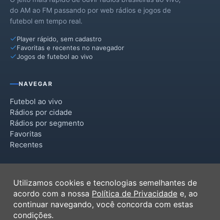
do AM ao FM passando por web rádios e jogos de
futebol em tempo real.
Player rápido, sem cadastro
Favoritas e recentes no navegador
Jogos de futebol ao vivo
NAVEGAR
Futebol ao vivo
Rádios por cidade
Rádios por segmento
Favoritas
Recentes
INSTITUCIONAL
Utilizamos cookies e tecnologias semelhantes de
Termos de Uso
acordo com a nossa
Política de Privacidade
e, ao
Política de Privacidade
continuar navegando, você concorda com estas
Ferramentas
condições.