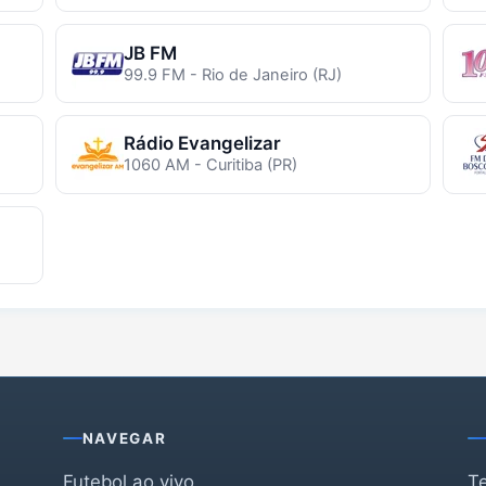
JB FM
99.9 FM - Rio de Janeiro (RJ)
Rádio Evangelizar
1060 AM - Curitiba (PR)
NAVEGAR
Futebol ao vivo
T