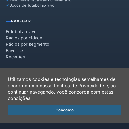
Jogos de futebol ao vivo
NAVEGAR
Futebol ao vivo
Rádios por cidade
Rádios por segmento
Favoritas
Recentes
INSTITUCIONAL
Utilizamos cookies e tecnologias semelhantes de
Termos de Uso
acordo com a nossa
Política de Privacidade
e, ao
Política de Privacidade
continuar navegando, você concorda com estas
Ferramentas
condições.
Contato
Concordo