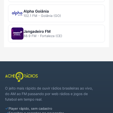
Alpha Goiânia
102.1 FM - Goiânia (GO)
Jangadeiro FM
88.9 FM - Fortaleza (CE)
O jeito mais rápido de ouvir rádios brasileiras ao vivo,
do AM ao FM passando por web rádios e jogos de
futebol em tempo real.
Player rápido, sem cadastro
Favoritas e recentes no navegador