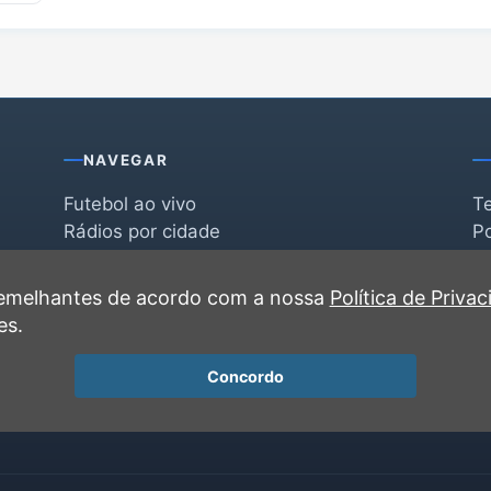
NAVEGAR
Futebol ao vivo
T
Rádios por cidade
Po
Rádios por segmento
F
po
Favoritas
C
 semelhantes de acordo com a nossa
Política de Priva
Recentes
es.
Concordo