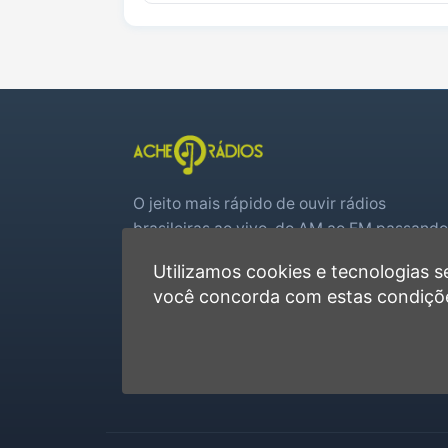
O jeito mais rápido de ouvir rádios
brasileiras ao vivo, do AM ao FM passando
por web rádios e jogos de futebol em tem
Utilizamos cookies e tecnologias
real.
você concorda com estas condiçõ
Player rápido, sem cadastro
Favoritas e recentes no navegador
Jogos de futebol ao vivo