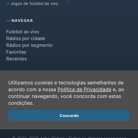
Jogos de futebol ao vivo
NAVEGAR
Futebol ao vivo
Rádios por cidade
Rádios por segmento
Favoritas
Recentes
INSTITUCIONAL
Utilizamos cookies e tecnologias semelhantes de
Termos de Uso
acordo com a nossa
Política de Privacidade
e, ao
Política de Privacidade
continuar navegando, você concorda com estas
Ferramentas
condições.
Contato
Concordo
© 2012–2026 Ache Rádios · Todos os direitos reservados