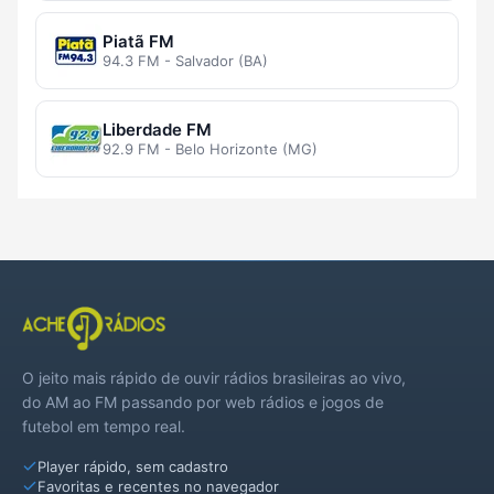
Piatã FM
94.3 FM - Salvador (BA)
Liberdade FM
92.9 FM - Belo Horizonte (MG)
O jeito mais rápido de ouvir rádios brasileiras ao vivo,
do AM ao FM passando por web rádios e jogos de
futebol em tempo real.
Player rápido, sem cadastro
Favoritas e recentes no navegador