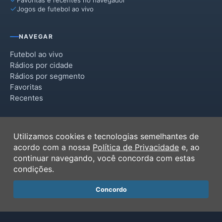
Jogos de futebol ao vivo
NAVEGAR
Futebol ao vivo
Rádios por cidade
Rádios por segmento
Favoritas
Recentes
INSTITUCIONAL
Utilizamos cookies e tecnologias semelhantes de
Termos de Uso
acordo com a nossa
Política de Privacidade
e, ao
Política de Privacidade
continuar navegando, você concorda com estas
Ferramentas
condições.
Contato
Concordo