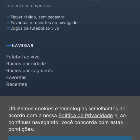
futebol em tempo real.
Player rápido, sem cadastro
Favoritas e recentes no navegador
Jogos de futebol ao vivo
NAVEGAR
Futebol ao vivo
Rádios por cidade
Rádios por segmento
Favoritas
Recentes
INSTITUCIONAL
Utilizamos cookies e tecnologias semelhantes de
Termos de Uso
acordo com a nossa
Política de Privacidade
e, ao
Política de Privacidade
continuar navegando, você concorda com estas
Ferramentas
condições.
Contato