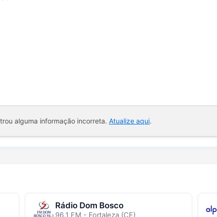
ntrou alguma informação incorreta.
Atualize aqui
.
Rádio Dom Bosco
96.1 FM - Fortaleza (CE)