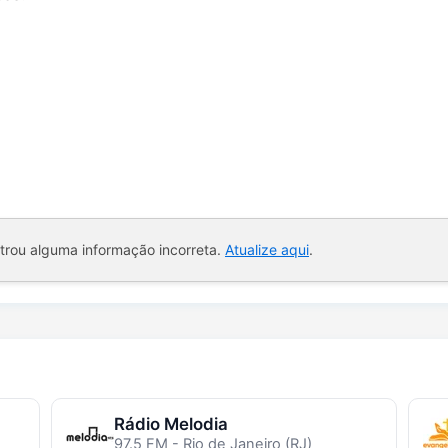
ntrou alguma informação incorreta.
Atualize aqui
.
Rádio Melodia
97.5 FM - Rio de Janeiro (RJ)