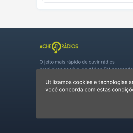
O jeito mais rápido de ouvir rádios
brasileiras ao vivo, do AM ao FM passando
por web rádios e jogos de futebol em tem
Utilizamos cookies e tecnologias
real.
você concorda com estas condiçõ
Player rápido, sem cadastro
Favoritas e recentes no navegador
Jogos de futebol ao vivo