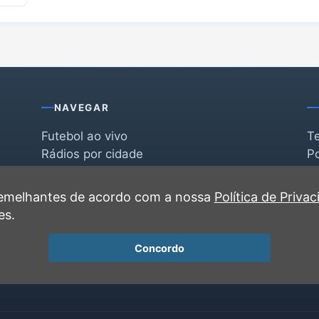
NAVEGAR
Futebol ao vivo
T
Rádios por cidade
Po
Rádios por segmento
F
po
Favoritas
C
 semelhantes de acordo com a nossa
Política de Priva
Recentes
es.
Concordo