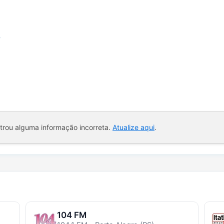
b
ntrou alguma informação incorreta.
Atualize aqui
.
104 FM