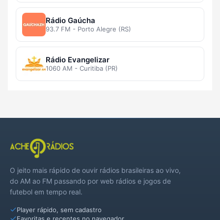
Rádio Gaúcha
93.7 FM - Porto Alegre (RS)
Rádio Evangelizar
1060 AM - Curitiba (PR)
O jeito mais rápido de ouvir rádios brasileiras ao vivo,
do AM ao FM passando por web rádios e jogos de
futebol em tempo real.
Player rápido, sem cadastro
Favoritas e recentes no navegador