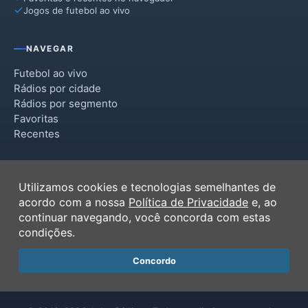
Jogos de futebol ao vivo
NAVEGAR
Futebol ao vivo
Rádios por cidade
Rádios por segmento
Favoritas
Recentes
INSTITUCIONAL
Utilizamos cookies e tecnologias semelhantes de
Termos de Uso
acordo com a nossa
Política de Privacidade
e, ao
Política de Privacidade
continuar navegando, você concorda com estas
Ferramentas
condições.
Contato
Concordo