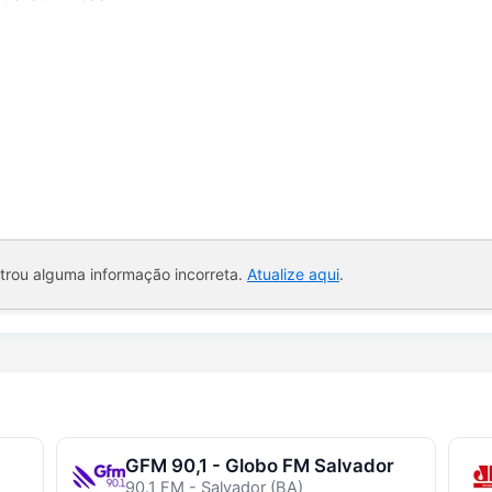
ntrou alguma informação incorreta.
Atualize aqui
.
GFM 90,1 - Globo FM Salvador
90.1 FM - Salvador (BA)