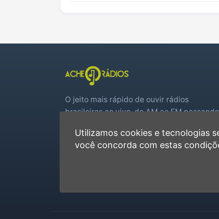
O jeito mais rápido de ouvir rádios
brasileiras ao vivo, do AM ao FM passando
por web rádios e jogos de futebol em tem
Utilizamos cookies e tecnologias
real.
você concorda com estas condiçõ
Player rápido, sem cadastro
Favoritas e recentes no navegador
Jogos de futebol ao vivo