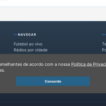
NAVEGAR
Futebol ao vivo
T
Rádios por cidade
Po
Rádios por segmento
F
po
Favoritas
C
 semelhantes de acordo com a nossa
Política de Priva
Recentes
es.
Concordo