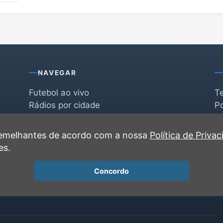
NAVEGAR
Futebol ao vivo
T
Rádios por cidade
Po
Rádios por segmento
F
po
Favoritas
C
 semelhantes de acordo com a nossa
Política de Priva
Recentes
es.
Concordo