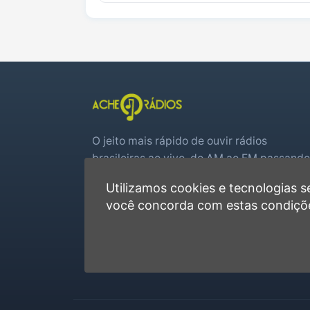
O jeito mais rápido de ouvir rádios
brasileiras ao vivo, do AM ao FM passando
por web rádios e jogos de futebol em tem
Utilizamos cookies e tecnologias
real.
você concorda com estas condiçõ
Player rápido, sem cadastro
Favoritas e recentes no navegador
Jogos de futebol ao vivo