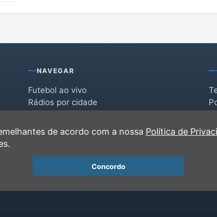
NAVEGAR
Futebol ao vivo
T
Rádios por cidade
Po
Rádios por segmento
F
po
Favoritas
C
 semelhantes de acordo com a nossa
Política de Priva
Recentes
es.
Concordo