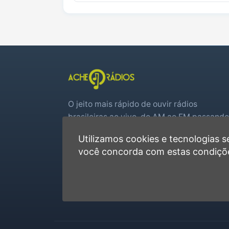
O jeito mais rápido de ouvir rádios
brasileiras ao vivo, do AM ao FM passando
por web rádios e jogos de futebol em tem
Utilizamos cookies e tecnologias
real.
você concorda com estas condiçõ
Player rápido, sem cadastro
Favoritas e recentes no navegador
Jogos de futebol ao vivo