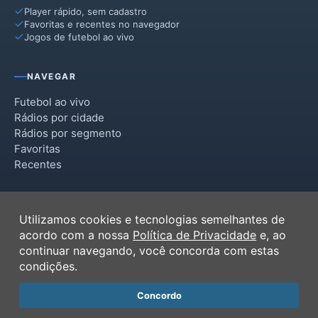
Player rápido, sem cadastro
Favoritas e recentes no navegador
Jogos de futebol ao vivo
NAVEGAR
Futebol ao vivo
Rádios por cidade
Rádios por segmento
Favoritas
Recentes
INSTITUCIONAL
Utilizamos cookies e tecnologias semelhantes de
Termos de Uso
acordo com a nossa
Política de Privacidade
e, ao
Política de Privacidade
continuar navegando, você concorda com estas
Ferramentas
condições.
Contato
Concordo