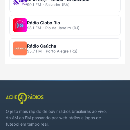
90.1 FM - Salvador (BA)
Rádio Globo Rio
98.1 FM - Rio de Janeiro (RJ)
Rádio Gaúcha
93.7 FM - Porto Alegre (RS)
O jeito mais rápido de ouvir rádios brasileiras ao vivo,
do AM ao FM passando por web rádios e jogos de
futebol em tempo real.