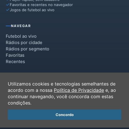
Favoritas e recentes no navegador
Jogos de futebol ao vivo
NAVEGAR
Futebol ao vivo
Rádios por cidade
Rádios por segmento
Favoritas
Recentes
INSTITUCIONAL
Utilizamos cookies e tecnologias semelhantes de
Termos de Uso
acordo com a nossa
Política de Privacidade
e, ao
Política de Privacidade
continuar navegando, você concorda com estas
Ferramentas
condições.
Contato
Concordo