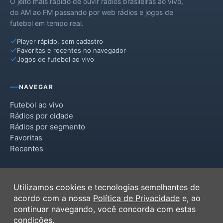
O jeito mais rápido de ouvir rádios brasileiras ao vivo,
do AM ao FM passando por web rádios e jogos de
futebol em tempo real.
Player rápido, sem cadastro
Favoritas e recentes no navegador
Jogos de futebol ao vivo
NAVEGAR
Futebol ao vivo
Rádios por cidade
Rádios por segmento
Favoritas
Recentes
INSTITUCIONAL
Utilizamos cookies e tecnologias semelhantes de
Termos de Uso
acordo com a nossa
Política de Privacidade
e, ao
Política de Privacidade
continuar navegando, você concorda com estas
Ferramentas
condições.