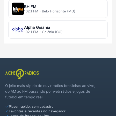
BH FM
102.1 FM - Belo Horizonte (MG)
Alpha Goiânia
102.1 FM - Goiânia (GO)
O jeito mais rápido de ouvir rádios brasileiras ao vivo,
do AM ao FM passando por web rádios e jogos de
futebol em tempo real.
Player rápido, sem cadastro
Favoritas e recentes no navegador
Jogos de futebol ao vivo