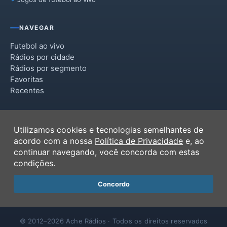
NAVEGAR
Futebol ao vivo
Rádios por cidade
Rádios por segmento
Favoritas
Recentes
INSTITUCIONAL
Utilizamos cookies e tecnologias semelhantes de
Termos de Uso
acordo com a nossa
Política de Privacidade
e, ao
Política de Privacidade
continuar navegando, você concorda com estas
Ferramentas
condições.
Contato
Concordo
© 2012–2026 Ache Rádios · Todos os direitos reservados