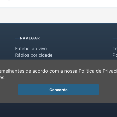
NAVEGAR
Futebol ao vivo
T
Rádios por cidade
Po
Rádios por segmento
F
po
Favoritas
C
 semelhantes de acordo com a nossa
Política de Priva
Recentes
es.
Concordo