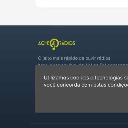
O jeito mais rápido de ouvir rádios
brasileiras ao vivo, do AM ao FM passando
por web rádios e jogos de futebol em tem
Utilizamos cookies e tecnologias
real.
você concorda com estas condiçõ
Player rápido, sem cadastro
Favoritas e recentes no navegador
Jogos de futebol ao vivo