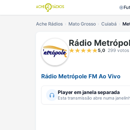
Fu
Ache Rádios
Mato Grosso
Cuiabá
Met
Rádio Metrópo
5,0
299 votos
Rádio Metrópole FM Ao Vivo
Player em janela separada
Esta transmissão abre numa janelin