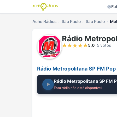
Fu
Ache Rádios
São Paulo
São Paulo
Met
Rádio Metropo
5,0
5 votos
Rádio Metropolitana SP FM Pop
Rádio Metropolitana SP FM 
Esta rádio não está disponível