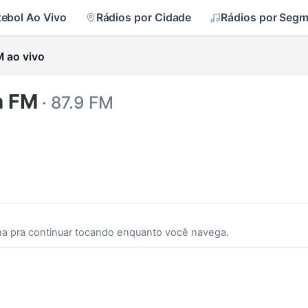
tebol Ao Vivo
Rádios por Cidade
Rádios por Seg
 ao vivo
m FM
· 87.9 FM
ha pra continuar tocando enquanto você navega.