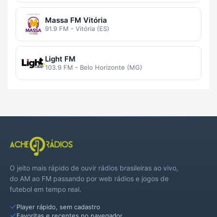
Massa FM Vitória
91.9 FM - Vitória (ES)
Light FM
103.9 FM - Belo Horizonte (MG)
O jeito mais rápido de ouvir rádios brasileiras ao vivo,
do AM ao FM passando por web rádios e jogos de
futebol em tempo real.
Player rápido, sem cadastro
Favoritas e recentes no navegador