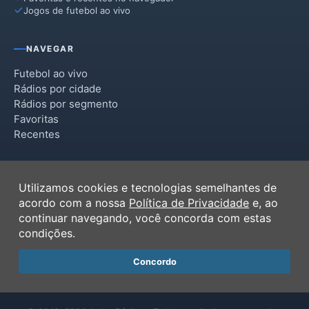
Jogos de futebol ao vivo
NAVEGAR
Futebol ao vivo
Rádios por cidade
Rádios por segmento
Favoritas
Recentes
INSTITUCIONAL
Utilizamos cookies e tecnologias semelhantes de
Termos de Uso
acordo com a nossa
Política de Privacidade
e, ao
Política de Privacidade
continuar navegando, você concorda com estas
Ferramentas
condições.
Contato
Concordo